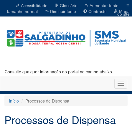
Acessibilidade
Glossário
Aumentar fonte
Tamanho normal
Diminuir fonte
Contraste
Mapa
do site
Consulte qualquer informação do portal no campo abaixo.
Altern
naveg
Início
Processos de Dispensa
Processos de Dispensa