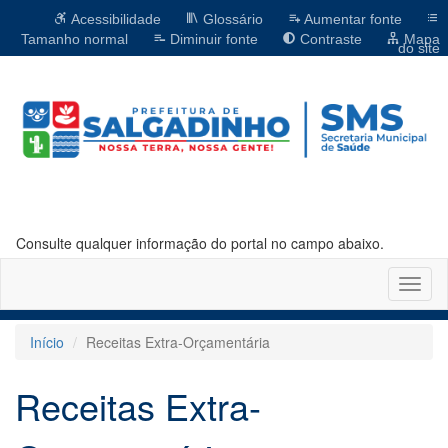
Acessibilidade
Glossário
Aumentar fonte
Tamanho normal
Diminuir fonte
Contraste
Mapa
do site
Consulte qualquer informação do portal no campo abaixo.
Altern
naveg
Início
Receitas Extra-Orçamentária
Receitas Extra-